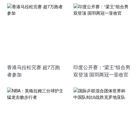
香港马拉松完赛 超7万跑
印度公开赛：“梁王”组合男
者参加
双登顶 国羽两冠一亚收官