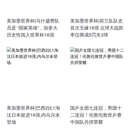
美加墨世界杯|马什盛赞队
美加墨世界杯|荷兰队队史
员是 “国家英雄”，加拿大
首次无缘16强 点球大战胜
历史性闯入世界杯16强
率仅两成5罚失3球
美加墨世界杯|巴西2比1淘
国乒女团七连冠，男团十
汰日本挺进16强,内马尔未
二连冠！伦敦伦敦世乒赛
登场
中国队共捍荣耀