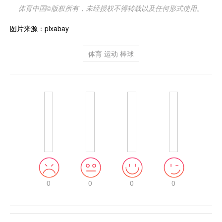
体育中国©版权所有，未经授权不得转载以及任何形式使用。
图片来源：pixabay
体育 运动 棒球
0
0
0
0