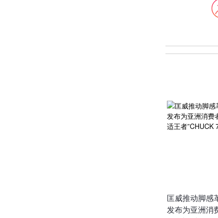
匡威推动脚感
发布为亚洲消