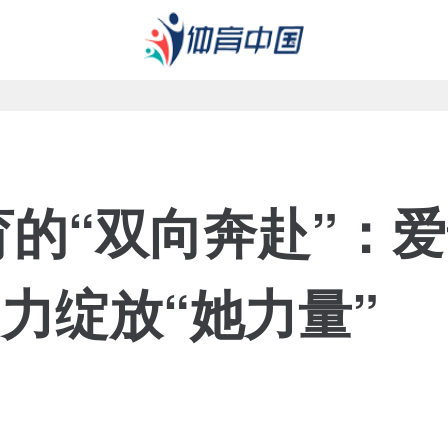
的“双向奔赴”：
助力绽放“她力量”