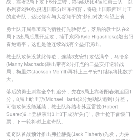
新
战，靠著2局下攻下5分逆转，终场以5比4险胜勇士队，以
系列赛2胜0败挺进国联分区系列赛，将碰上国联西区封王
闻
的道奇队，达比修有与大谷翔平的“梦幻对决”有望上演。
勇士队开局靠著高飞牺牲打先驰得点，落后的教士队在2
局下2出局后展开反攻，捕手东冈(Kyle Higashioka)敲出阳
春炮追平，这也是他连续2战有全垒打演出。
教士队攻势没就此停歇，连续3支安打攻佔满垒，马恰多
(Manny Machado)敲出带有2分打点的二垒安打逆转战
局，梅里尔(Jackson Merrill)再补上三垒安打继续将比数扩
大。
落后的勇士则靠全垒打追分，先在5局上靠著阳春炮追回1
分，8局上哈里斯(Michael Harris)2分炮助队追到1分差，
可惜攻势没能延续，教士队终结者苏亚雷兹(Robert
Suarez)9上登板演出3上3下成功“关门”，教士抢下晋级门
票，下一轮将碰上道奇队。
道奇队首战预计推出弗拉赫提(Jack Flaherty)先发，力拚