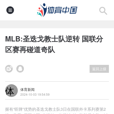
MLB:圣迭戈教士队逆转 国联分
区赛再碰道奇队
返回上级
体
体育新闻
2024-10-03 19:54:59
育
握有“听牌”优势的圣迭戈教士队3日在国联外卡系列赛第2