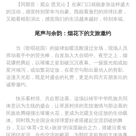
【同期音：观众 恩克沁 】在家门口就能参加这样盛大
的活动，感觉特别荣幸与自豪。既能看激烈的排球比赛，
又能看精彩演出，感觉我们的生活越来越好，特别幸福。
尾声与余韵：烟花下的文旅邀约
当《歌唱祖国》的旋律如暖流般漫过全场，现场人员
挥动着手中的荧光棒，自发加入大合唱中。夜空之上，烟
花骤然腾起，以璀璨之姿划破沉沉夜幕。一簇簇光焰或如
星河倾泻，或似繁花绽放，在星空勾勒出最动人的剪影。
这漫天光彩，既是对盛会的礼赞，更是向四方宾朋发出的
诚挚邀约。
快乐看村排、共赴那达慕。这场以铸牢中华民族共同
体意识为主线的盛会，让草原村排的竞技激情与那达慕的
民族欢腾碰撞出璀璨火花，更成为北疆文化绽放的生动载
体。同时既为全国业余排球爱好者搭建起交流切磋的舞
台，又以“体育+文化+旅游”的深度融合之力，搭建沿黄省
区团结友谊、合作交流的桥梁，为鄂托克前旗的文体旅事