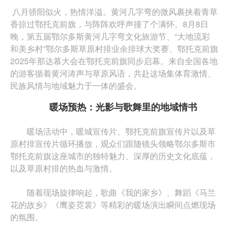
八月骄阳似火，热情洋溢。黄河几字弯的微风裹挟着青草
中
香掠过鄂托克前旗，与阵阵欢呼声撞了个满怀。8月8日
晚，第五届鄂尔多斯黄河几字弯文化旅游节、“大地流彩
国
和美乡村”鄂尔多斯草原村排业余排球大奖赛、鄂托克前旗
2025年那达慕大会在鄂托克前旗同步启幕。来自全国各地
网
的游客循着黄河涛声与草原风语，共赴这场集体育激情、
民族风情与地域魅力于一体的盛会。
暖场预热：光影与歌舞里的地域情书
暖场活动中，暖城宣传片、鄂托克前旗宣传片以及草
原村排宣传片循环播放，观众们跟随镜头领略鄂尔多斯市
鄂托克前旗这座城市的独特魅力、深厚的历史文化底蕴，
以及草原村排的热血与激情。
随着现场旋律响起，歌曲《我的家乡》、舞蹈《马兰
花的故乡》《鹰姿霓裳》等精彩的暖场演出瞬间点燃现场
的氛围。