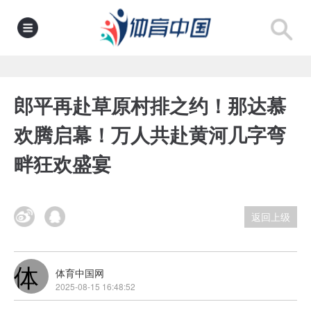
郎平再赴草原村排之约！那达慕
欢腾启幕！万人共赴黄河几字弯
畔狂欢盛宴
返回上级
体
体育中国网
2025-08-15 16:48:52
育