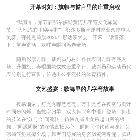
开幕时刻：旗帜与誓言里的庄重启程
“我宣布，第五届鄂尔多斯黄河几字弯文化旅游
节、“大地流彩 和美乡村”—鄂尔多斯草原村排业余排球大
奖赛、鄂托克前旗2025年那达慕大会，开幕！”话音落
下，掌声雷动，欢呼声瞬间席卷全场。
随后彩旗方阵、裁判员与村排各代表团方阵有序入
场。升国旗、奏唱国歌仪式庄重举行。裁判员和运动员代
表分别进行宣誓，传递出公平竞技的体育精神。
文艺盛宴：歌舞里的几字弯故事
夜幕渐浓，灯光秀骤然点亮，万千光点在夜空与倒计
时同步闪烁。当数字归零，双人舞《弯中语》登场，舞者
的肢体在“分与合”间流转，仿佛九省儿女跨越山河的相
拥，“同源同脉”的深情直抵人心。群舞《时代黄河魂》以
磅礴气势震撼全场，舞者们舒展的身姿似黄河奔涌，腾跃