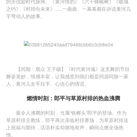
的步伐如时代脉搏。《黄河情韵》《六十棵榆树》《暖城
之约》《村排向未来》......一曲曲、一幕幕都在诉说黄河几
字弯动人的故事。
【同期：观众 王子硕】《时代黄河魂》这支舞蹈节目
舞姿美妙，情感丰富，让我感受到我们都是同源同脉一家
人，黄河儿女手拉手、心连心的情谊。
燃情时刻：郎平与草原村排的热血沸腾
最令人沸腾的时刻，当属“铁榔头”郎平的登场。作为
草原村排主教练，郎平再次亲临村排赛场，为草原村排送
上祝福与期待，话语朴实却掷地有声，瞬间点燃全场热
情。